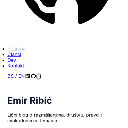
Početna
Članci
Dev
Kontakt
BS
/
EN
Emir Ribić
Lični blog o razmišljanjima, društvu, pravdi i
svakodnevnim temama.