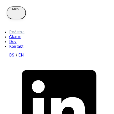
Menu
Početna
Članci
Dev
Kontakt
BS
/
EN